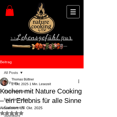
>>Lebensgefühl pur
Beitrag
All Posts
Thomas Büttner
All Posts
2. Okt. 2025
1 Min. Lesezeit
Kochen mit Nature Cooking
Fastenakademie
– ein Erlebnis für alle Sinne
Naturliebhaber
Gartenmarkt
Aktualisiert:
15. Okt. 2025
Mit NaN von 5 Sternen bewertet.
Sushikurs