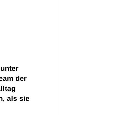
unter 
eam der 
lltag 
, als sie 