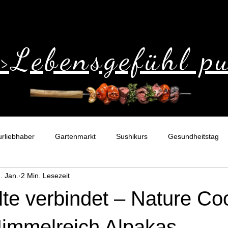
>>Lebensgefühl p
urliebhaber
Gartenmarkt
Sushikurs
Gesundheitstag
. Jan.
2 Min. Lesezeit
nkidee
Gutschein
Erlebnisort
Ausflugtipp
te verbindet – Nature Co
Himmelreich Alpakas