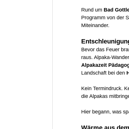
Rund um 
Bad Gottl
Programm von der Sta
Miteinander.
Entschleunigung
Bevor das Feuer bra
raus. Alpaka-Wander
Alpakazeit Pädagog
Landschaft bei den 
Kein Termindruck. K
die Alpakas mitbring
Hier begann, was sp
Wärme aus dem