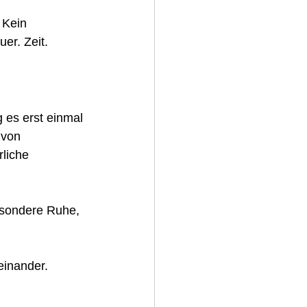
 Kein 
er. Zeit. 
 es erst einmal 
 von 
liche 
esondere Ruhe, 
einander.