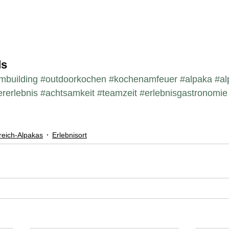
ds
mbuilding
#outdoorkochen
#kochenamfeuer
#alpaka
#al
ererlebnis
#achtsamkeit
#teamzeit
#erlebnisgastronomie
eich-Alpakas
Erlebnisort