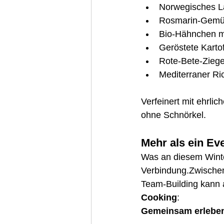
Norwegisches La
Rosmarin-Gemüs
Bio-Hähnchen m
Geröstete Kartof
Rote-Bete-Zieg
Mediterraner Ri
Verfeinert mit ehrli
ohne Schnörkel.
Mehr als ein Ev
Was an diesem Winter
Verbindung.Zwischen
Team-Building kann a
Cooking
:
Gemeinsam erlebe