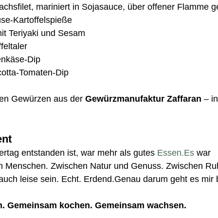
chsfilet, mariniert in Sojasauce, über offener Flamme g
e-Kartoffelspieße
it Teriyaki und Sesam
feltaler
enkäse-Dip
cotta-Tomaten-Dip
chen Gewürzen aus der 
Gewürzmanufaktur Zaffaran
 – in
ent
tag entstanden ist, war mehr als gutes 
Essen.Es
 war 
 Menschen. Zwischen Natur und Genuss. Zwischen Ruhe
uch leise sein. Echt. Erdend.Genau darum geht es mir 
n. Gemeinsam kochen. Gemeinsam wachsen.