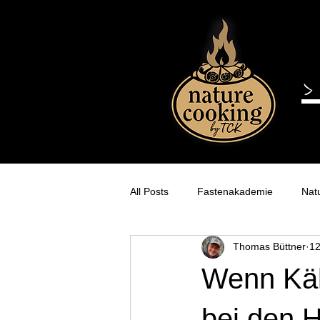
All Posts
Fastenakademie
Nat
Thomas Büttner
12
Himmelreich-Alpakas
Gesche
Wenn Käl
bei den 