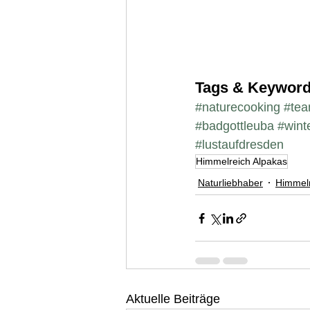
Tags & Keywor
#naturecooking
#tea
#badgottleuba
#wint
#lustaufdresden
Himmelreich Alpakas
Naturliebhaber
Himmelr
Aktuelle Beiträge