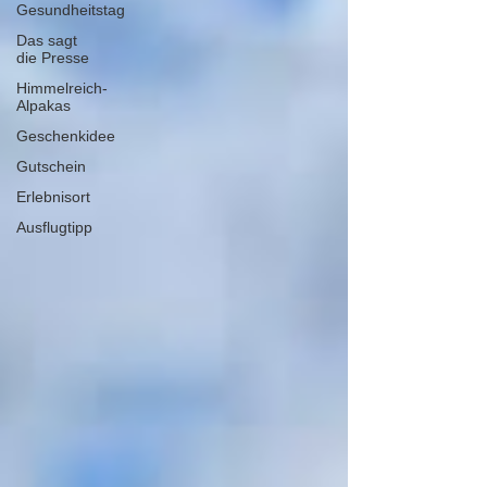
Gesundheitstag
Das sagt
die Presse
Himmelreich-
Alpakas
Geschenkidee
Gutschein
Erlebnisort
Ausflugtipp