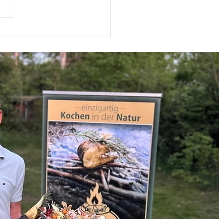
 Kälte verbindet –
re Cooking bei den
elreich Alpakas