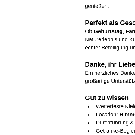
genießen.
Perfekt als Ges
Ob 
Geburtstag
, 
Fam
Naturerlebnis und Ku
echter Beteiligung 
Danke, ihr Lieb
Ein herzliches Dank
großartige Unterstü
Gut zu wissen
Wetterfeste Kle
Location: 
Himme
Durchführung &
Getränke-Beglei