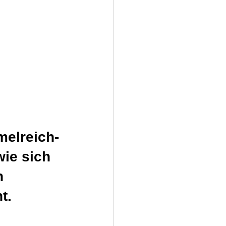
melreich-
ie sich 
n 
t.