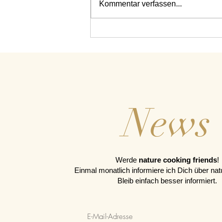
Teamtag mit Feuer, Fisch und
Kommentar verfassen...
viel Herz – zu Gast bei der
Physiotherapie Nesz
News
Werde
nature cooking friends
!
Einmal monatlich informiere ich Dich über nat
Bleib einfach besser informiert.