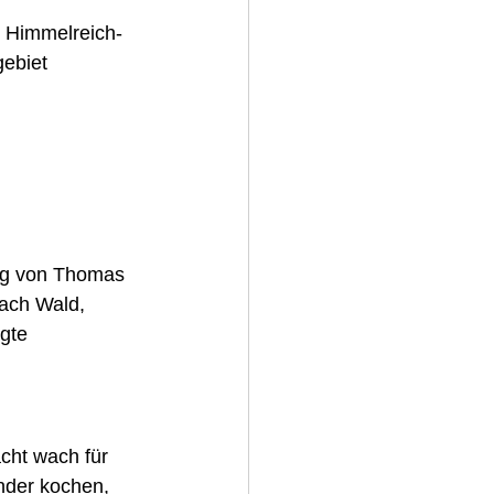
n Himmelreich-
ebiet 
ung von Thomas 
ach Wald, 
gte 
cht wach für 
nder kochen, 