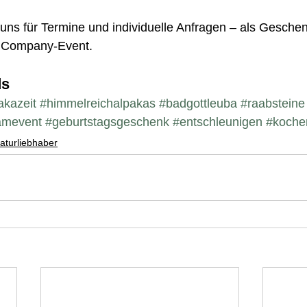
 uns für Termine und individuelle Anfragen – als Geschen
 Company-Event.
ds
akazeit
#himmelreichalpakas
#badgottleuba
#raabsteine
amevent
#geburtstagsgeschenk
#entschleunigen
#koche
aturliebhaber