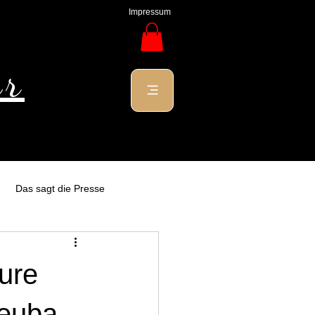
Impressum
ur
Das sagt die Presse
ure
leuba