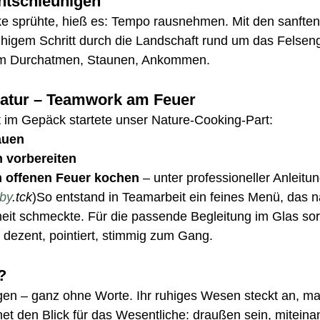
tschleunigen
ke sprühte, hieß es: Tempo rausnehmen. Mit den sanfte
uhigem Schritt durch die Landschaft rund um das Felseng
zum Durchatmen, Staunen, Ankommen.
Natur – Teamwork am Feuer
it im Gepäck startete unser Nature-Cooking-Part:
auen
n vorbereiten
offenen Feuer kochen
 – unter professioneller Anleit
.by
.tck
)So entstand in Teamarbeit ein feines Menü, das n
eit schmeckte. Für die passende Begleitung im Glas sor
– dezent, pointiert, stimmig zum Gang.
?
gen – ganz ohne Worte. Ihr ruhiges Wesen steckt an, ma
t den Blick für das Wesentliche: draußen sein, miteina