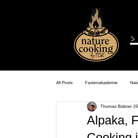
All Posts
Fastenakademie
Nat
Thomas Büttner
25
Himmelreich-Alpakas
Gesche
Alpaka, 
Cooking 