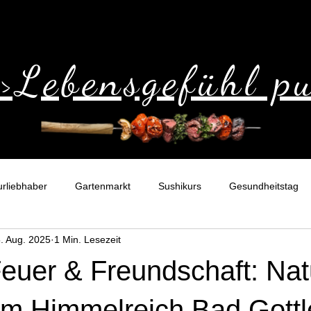
>>Lebensgefühl p
urliebhaber
Gartenmarkt
Sushikurs
Gesundheitstag
. Aug. 2025
1 Min. Lesezeit
nkidee
Gutschein
Erlebnisort
Ausflugtipp
Feuer & Freundschaft: Nat
im Himmelreich Bad Gott