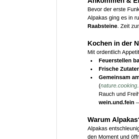
Ankommen & En
Bevor der erste Fun
Alpakas ging es in r
Raabsteine
. Zeit 
Kochen in der 
Mit ordentlich Appet
Feuerstellen b
Frische Zutate
Gemeinsam am 
(
nature.cooking
Rauch und Freih
wein.und.fein
 
Warum Alpakas
Alpakas entschleuni
den Moment und öffne