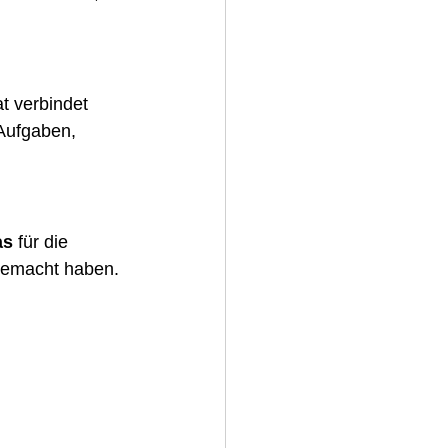
t verbindet 
Aufgaben, 
as
 für die 
 gemacht haben.