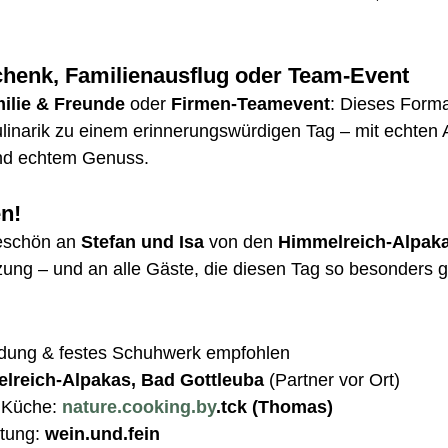
chenk, Familienausflug oder Team-Event
ilie & Freunde
 oder 
Firmen-Teamevent
: Dieses Forma
linarik zu einem erinnerungswürdigen Tag – mit echten 
und echtem Genuss.
en!
eschön an 
Stefan und Isa
 von den 
Himmelreich-Alpak
tzung – und an alle Gäste, die diesen Tag so besonders
idung & festes Schuhwerk empfohlen
lreich-Alpakas, Bad Gottleuba
 (Partner vor Ort)
 Küche: 
nature.cooking.by
.tck (Thomas)
tung: 
wein.und.fein