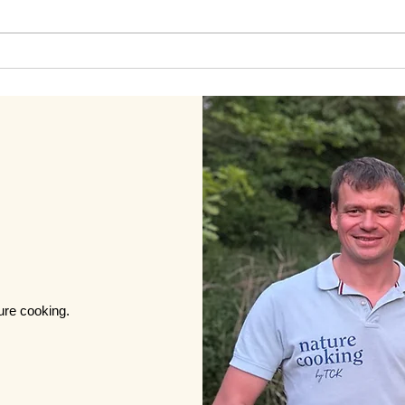
nature cooking – Warum
Wenn
Genuss in der Natur für mich
Natu
mehr ist als nur Kochen
Himm
ure cooking.