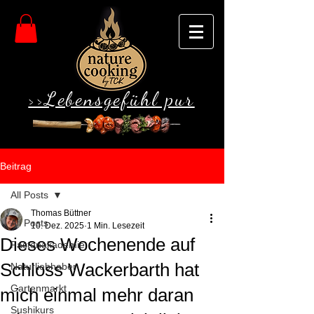
>>Lebensgefühl pur
Beitrag
All Posts
Thomas Büttner
All Posts
10. Dez. 2025
1 Min. Lesezeit
Dieses Wochenende auf
Fastenakademie
Schloss Wackerbarth hat
Naturliebhaber
Gartenmarkt
mich einmal mehr daran
Sushikurs