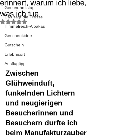
erinnert, warum ich liebe,
Gesundheitstag
was ich tue
Das sagt die Presse
Mit NaN von 5 Sternen bewertet.
Himmelreich-Alpakas
Geschenkidee
Gutschein
Erlebnisort
Ausflugtipp
Zwischen 
Glühweinduft, 
funkelnden Lichtern 
und neugierigen 
Besucherinnen und 
Besuchern durfte ich 
beim Manufakturzauber 